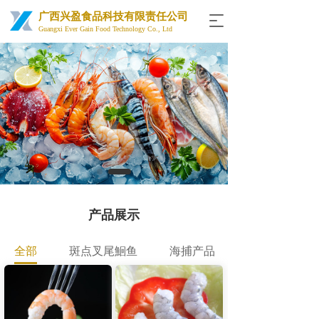
广西兴盈食品科技有限责任公司
T
Guangxi Ever Gain Food Technology Co., Ltd
o
g
g
l
e
n
a
v
i
g
a
t
i
产品展示
o
n
全部
斑点叉尾鮰鱼
海捕产品