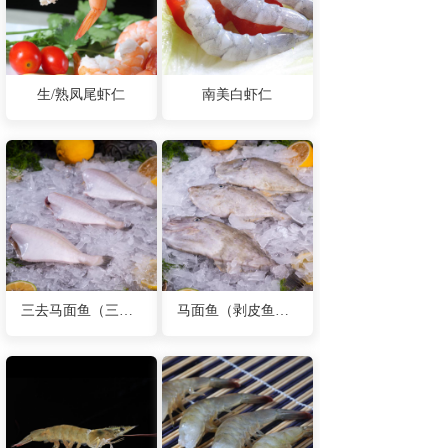
生/熟凤尾虾仁
南美白虾仁
三去马面鱼（三去剥皮鱼）
马面鱼（剥皮鱼）原条