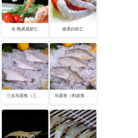
生/熟凤尾虾仁
南美白虾仁
三去马面鱼（三去剥皮鱼）
马面鱼（剥皮鱼）原条