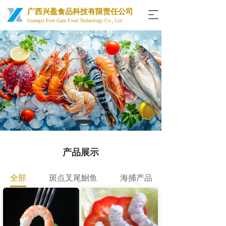
广西兴盈食品科技有限责任公司
T
Guangxi Ever Gain Food Technology Co., Ltd
o
g
g
l
e
n
a
v
i
g
a
t
i
产品展示
o
n
全部
斑点叉尾鮰鱼
海捕产品