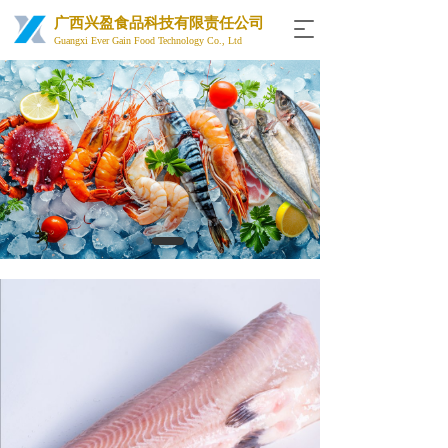
广西兴盈食品科技有限责任公司
T
Guangxi Ever Gain Food Technology Co., Ltd
o
g
g
l
e
n
a
v
i
g
a
t
i
o
n