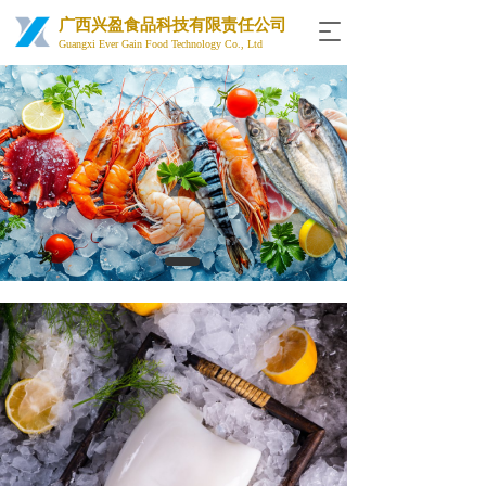
广西兴盈食品科技有限责任公司
T
Guangxi Ever Gain Food Technology Co., Ltd
o
g
g
l
e
n
a
v
i
g
a
t
i
o
n