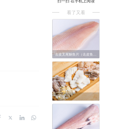
扫一扫 在手机上阅读
看了又看
去皮叉尾鮰鱼片（去皮鱼柳）
海鲜包