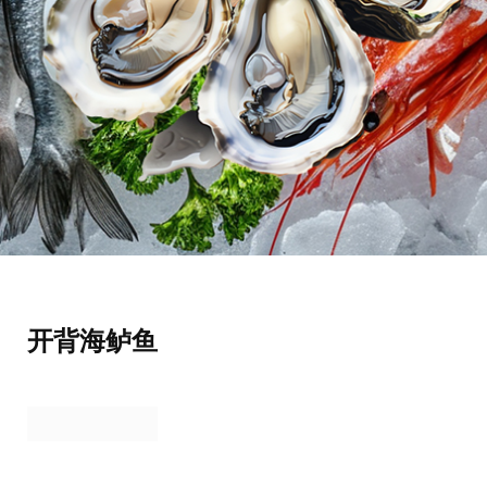
开背海鲈鱼